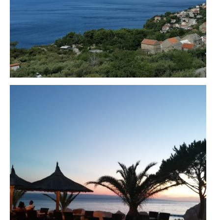
Biokovo Gebirge
Cetina
Makarska
Omis
Trogir
Mostar
Wasserfälle Kravica
Links
Brela Tourist Board
Webcam Brela Hafen
Brela auf YouTube