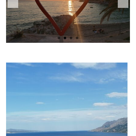
Strand / Weg zum Strand
Kontakt
Gästebuch
Brela & Umgebung
Wetter Brela
Impressionen
Anreise
Ausflüge
Umgebung
Imotski