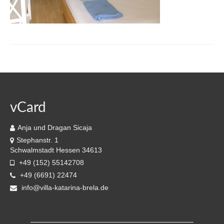
Strand / Weg zum Strand
Kontakt
Gästebuch
Brela & Umgebung
Wetter Brela
vCard
Impressionen
Anja und Dragan Sicaja
Stephanstr. 1
Anreise
Schwalmstadt Hessen 34613
+49 (152) 55142708
Ausflüge
+49 (6691) 22474
Umgebung
info@villa-katarina-brela.de
Imotski