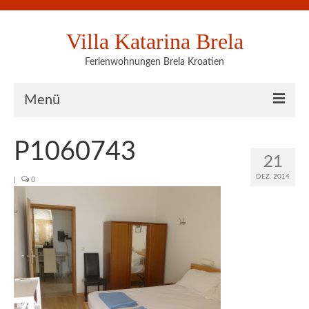
Villa Katarina Brela
Ferienwohnungen Brela Kroatien
Menü
Villa Katarina
P1060743
21
Preise auf einen Blick
DEZ. 2014
|
0
Belegungsplan
Appartement A
Appartement B
Appartement C
Außenansicht